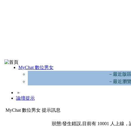
MyChat 數位男女
－最近版
－最近瀏
»
論壇提示
MyChat 數位男女 提示訊息
狀態:發生錯誤,目前有 10001 人上線