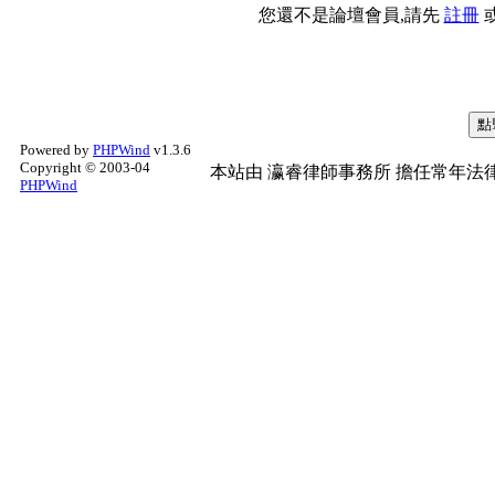
您還不是論壇會員,請先
註冊
Powered by
PHPWind
v1.3.6
Copyright © 2003-04
本站由
瀛睿律師事務所
擔任常年法律
PHPWind