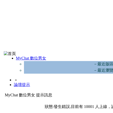
MyChat 數位男女
－最近版
－最近瀏
»
論壇提示
MyChat 數位男女 提示訊息
狀態:發生錯誤,目前有 10001 人上線