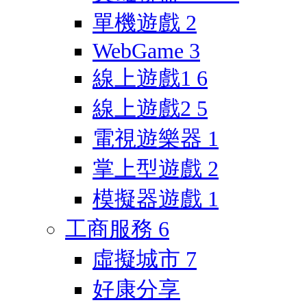
單機遊戲
2
WebGame
3
線上遊戲1
6
線上遊戲2
5
電視遊樂器
1
掌上型遊戲
2
模擬器遊戲
1
工商服務
6
虛擬城市
7
好康分享