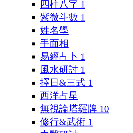
四柱八字
1
紫微斗數
1
姓名學
手面相
易經占卜
1
風水研討
1
擇日&三式
1
西洋占星
無視論塔羅牌
10
修行&武術
1