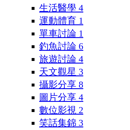
生活醫學
4
運動體育
1
單車討論
1
釣魚討論
6
旅遊討論
4
天文觀星
3
攝影分享
8
圖片分享
4
數位影視
2
笑話集錦
3