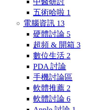
中醫研討
五術哈啦
1
電腦資訊
13
硬體討論
5
超頻 & 開箱
3
數位生活
2
PDA 討論
手機討論區
軟體推薦
2
軟體討論
6
Apple 討論
1