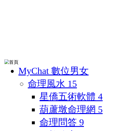
MyChat 數位男女
命理風水
15
星僑五術軟體
4
葫蘆墩命理網
5
命理問答
9