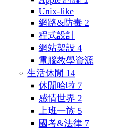
Unix-like
網路&防毒
2
程式設計
網站架設
4
電腦教學資源
生活休閒
14
休閒哈啦
7
感情世界
2
上班一族
5
國考&法律
7