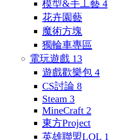
模型&手工藝
4
花卉園藝
魔術方塊
獨輪車專區
電玩遊戲
13
遊戲歡樂包
4
CS討論
8
Steam
3
MineCraft
2
東方Project
英雄聯盟LOL
1