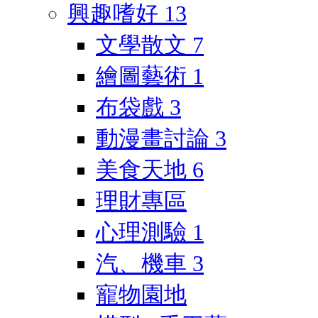
興趣嗜好
13
文學散文
7
繪圖藝術
1
布袋戲
3
動漫畫討論
3
美食天地
6
理財專區
心理測驗
1
汽、機車
3
寵物園地