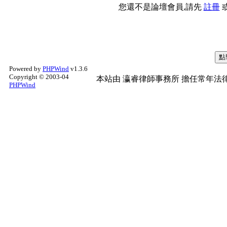
您還不是論壇會員,請先
註冊
Powered by
PHPWind
v1.3.6
Copyright © 2003-04
本站由
瀛睿律師事務所
擔任常年法律
PHPWind