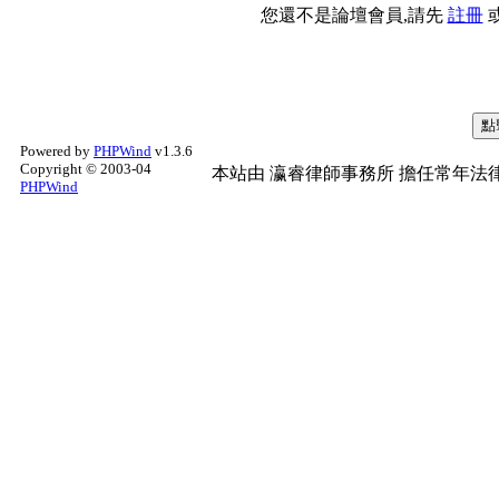
您還不是論壇會員,請先
註冊
Powered by
PHPWind
v1.3.6
Copyright © 2003-04
本站由
瀛睿律師事務所
擔任常年法律
PHPWind