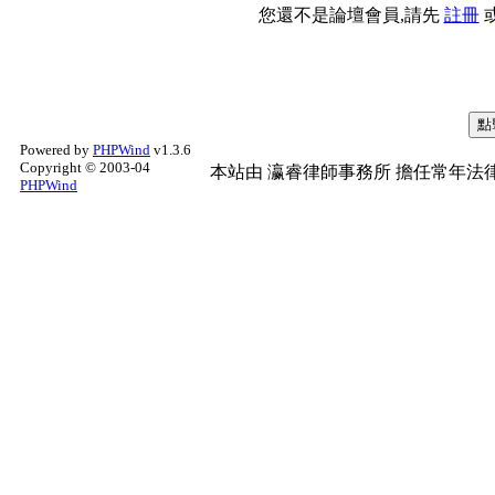
您還不是論壇會員,請先
註冊
Powered by
PHPWind
v1.3.6
Copyright © 2003-04
本站由
瀛睿律師事務所
擔任常年法律
PHPWind