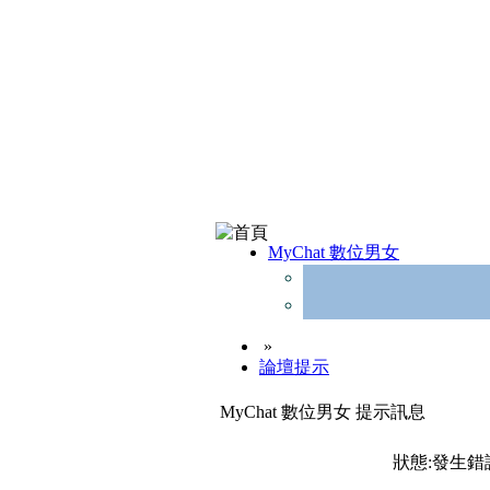
MyChat 數位男女
»
論壇提示
MyChat 數位男女 提示訊息
狀態:發生錯誤