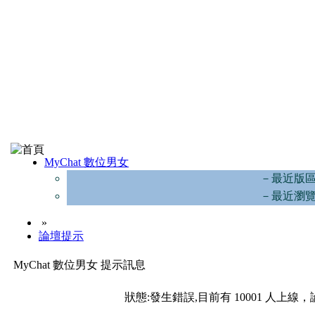
MyChat 數位男女
－最近版
－最近瀏
»
論壇提示
MyChat 數位男女 提示訊息
狀態:發生錯誤,目前有 10001 人上線