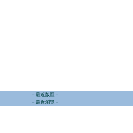
－最近版區－
－最近瀏覽－