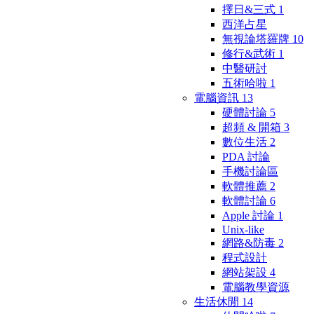
擇日&三式
1
西洋占星
無視論塔羅牌
10
修行&武術
1
中醫研討
五術哈啦
1
電腦資訊
13
硬體討論
5
超頻 & 開箱
3
數位生活
2
PDA 討論
手機討論區
軟體推薦
2
軟體討論
6
Apple 討論
1
Unix-like
網路&防毒
2
程式設計
網站架設
4
電腦教學資源
生活休閒
14