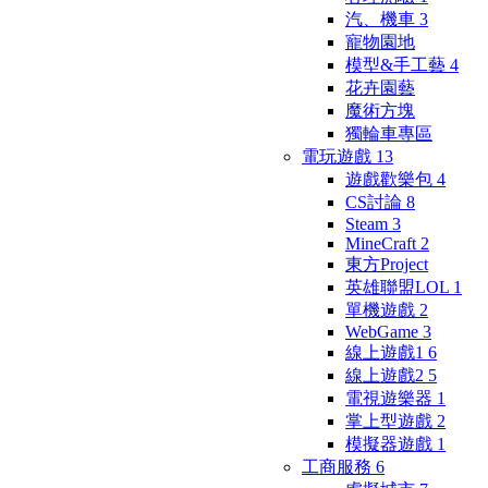
汽、機車
3
寵物園地
模型&手工藝
4
花卉園藝
魔術方塊
獨輪車專區
電玩遊戲
13
遊戲歡樂包
4
CS討論
8
Steam
3
MineCraft
2
東方Project
英雄聯盟LOL
1
單機遊戲
2
WebGame
3
線上遊戲1
6
線上遊戲2
5
電視遊樂器
1
掌上型遊戲
2
模擬器遊戲
1
工商服務
6