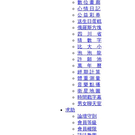
數 位 畫 廊
心 情 日 記
公 益 彩 券
送生日蛋糕
俄羅斯方塊
四 川 省
猜 數 字
比 大 小
泡 泡 龍
許 願 池
萬 年 曆
經 期 計 算
體 重 測 量
音 樂 點 播
衛 星 地 圖
時間戳字幕
男女聊天室
求助
論壇守則
會員等級
會員權限