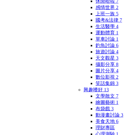
休閒哈啦
7
感情世界
2
上班一族
5
國考&法律
7
生活醫學
4
運動體育
1
單車討論
1
釣魚討論
6
旅遊討論
4
天文觀星
3
攝影分享
8
圖片分享
4
數位影視
2
笑話集錦
3
興趣嗜好
13
文學散文
7
繪圖藝術
1
布袋戲
3
動漫畫討論
3
美食天地
6
理財專區
心理測驗
1