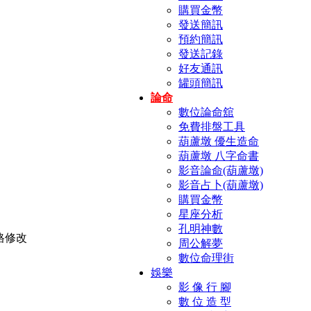
購買金幣
發送簡訊
預約簡訊
發送記錄
好友通訊
罐頭簡訊
論命
數位論命舘
免費排盤工具
葫蘆墩 優生造命
葫蘆墩 八字命書
影音論命(葫蘆墩)
影音占卜(葫蘆墩)
購買金幣
星座分析
孔明神數
周公解夢
數位命理街
娛樂
影 像 行 腳
數 位 造 型