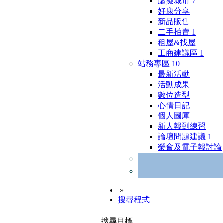
虛擬城市
7
好康分享
新品販售
二手拍賣
1
租屋&找屋
工商建議區
1
站務專區
10
最新活動
活動成果
數位造型
心情日記
個人圖庫
新人報到練習
論壇問題建議
1
榮會及電子報討論
»
搜尋程式
搜尋目標