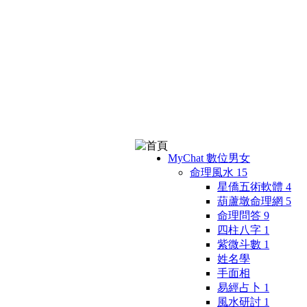
MyChat 數位男女
命理風水
15
星僑五術軟體
4
葫蘆墩命理網
5
命理問答
9
四柱八字
1
紫微斗數
1
姓名學
手面相
易經占卜
1
風水研討
1