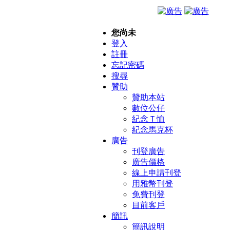
您尚未
登入
註冊
忘記密碼
搜尋
贊助
贊助本站
數位公仔
紀念Ｔ恤
紀念馬克杯
廣告
刊登廣告
廣告價格
線上申請刊登
用雅幣刊登
免費刊登
目前客戶
簡訊
簡訊說明