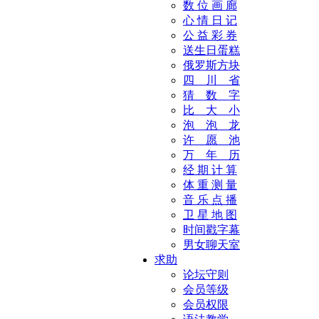
数 位 画 廊
心 情 日 记
公 益 彩 券
送生日蛋糕
俄罗斯方块
四 川 省
猜 数 字
比 大 小
泡 泡 龙
许 愿 池
万 年 历
经 期 计 算
体 重 测 量
音 乐 点 播
卫 星 地 图
时间戳字幕
男女聊天室
求助
论坛守则
会员等级
会员权限