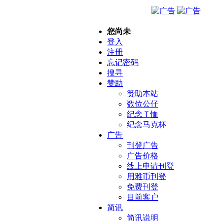
您尚未
登入
注册
忘记密码
搜寻
赞助
赞助本站
数位公仔
纪念Ｔ恤
纪念马克杯
广告
刊登广告
广告价格
线上申请刊登
用雅币刊登
免费刊登
目前客户
简讯
简讯说明