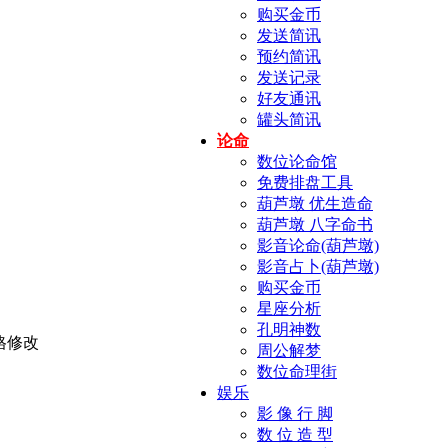
购买金币
发送简讯
预约简讯
发送记录
好友通讯
罐头简讯
论命
数位论命馆
免费排盘工具
葫芦墩 优生造命
葫芦墩 八字命书
影音论命(葫芦墩)
影音占卜(葫芦墩)
购买金币
星座分析
孔明神数
周公解梦
数位命理街
娱乐
影 像 行 脚
数 位 造 型