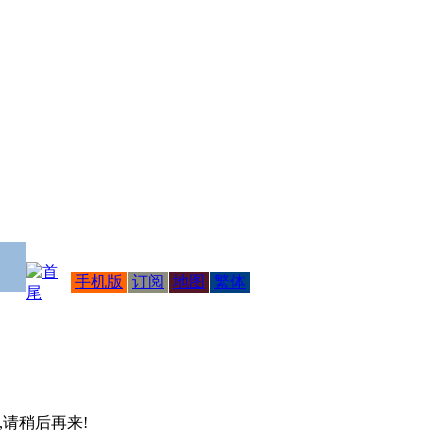
手机版
订阅
地图
繁体
 ,请稍后再来!