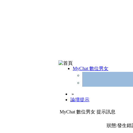
MyChat 數位男女
»
論壇提示
MyChat 數位男女 提示訊息
狀態:發生錯誤