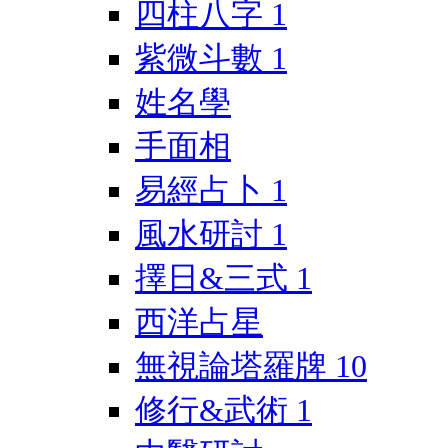
四柱八字
1
紫微斗數
1
姓名學
手面相
易經占卜
1
風水研討
1
擇日&三式
1
西洋占星
無視論塔羅牌
10
修行&武術
1