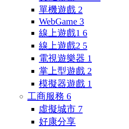
單機遊戲
2
WebGame
3
線上遊戲1
6
線上遊戲2
5
電視遊樂器
1
掌上型遊戲
2
模擬器遊戲
1
工商服務
6
虛擬城市
7
好康分享