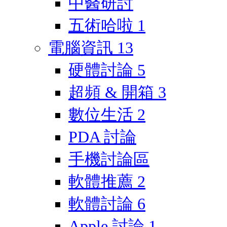
中醫研討
五術哈啦
1
電腦資訊
13
硬體討論
5
超頻 & 開箱
3
數位生活
2
PDA 討論
手機討論區
軟體推薦
2
軟體討論
6
Apple 討論
1