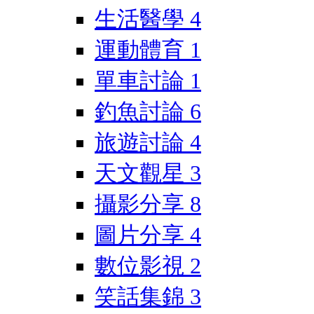
生活醫學
4
運動體育
1
單車討論
1
釣魚討論
6
旅遊討論
4
天文觀星
3
攝影分享
8
圖片分享
4
數位影視
2
笑話集錦
3