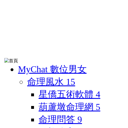
MyChat 數位男女
命理風水
15
星僑五術軟體
4
葫蘆墩命理網
5
命理問答
9