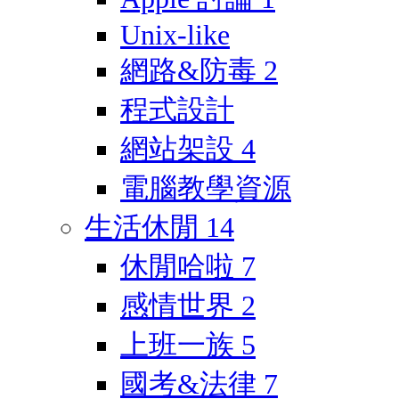
Unix-like
網路&防毒
2
程式設計
網站架設
4
電腦教學資源
生活休閒
14
休閒哈啦
7
感情世界
2
上班一族
5
國考&法律
7