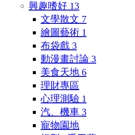
興趣嗜好
13
文學散文
7
繪圖藝術
1
布袋戲
3
動漫畫討論
3
美食天地
6
理財專區
心理測驗
1
汽、機車
3
寵物園地