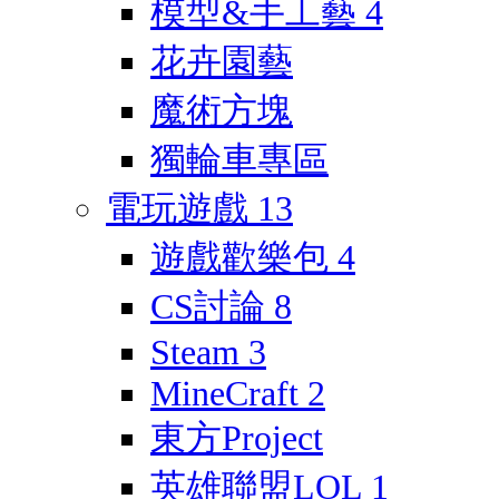
模型&手工藝
4
花卉園藝
魔術方塊
獨輪車專區
電玩遊戲
13
遊戲歡樂包
4
CS討論
8
Steam
3
MineCraft
2
東方Project
英雄聯盟LOL
1