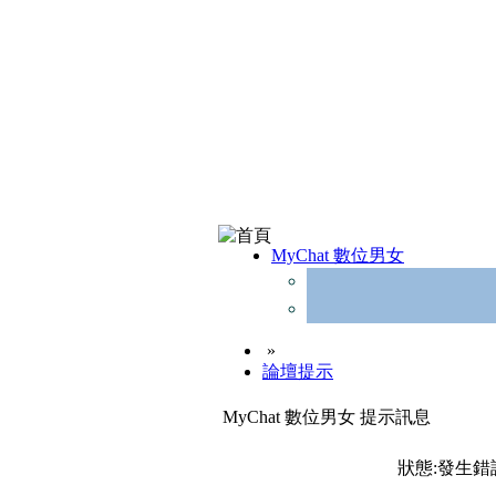
MyChat 數位男女
»
論壇提示
MyChat 數位男女 提示訊息
狀態:發生錯誤