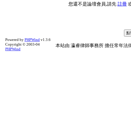
您還不是論壇會員,請先
註冊
Powered by
PHPWind
v1.3.6
Copyright © 2003-04
本站由
瀛睿律師事務所
擔任常年法律
PHPWind