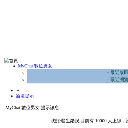
MyChat 數位男女
－最近版
－最近瀏
»
論壇提示
MyChat 數位男女 提示訊息
狀態:發生錯誤,目前有 10000 人上線