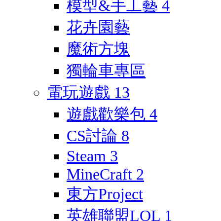
模型&手工藝
4
花卉園藝
魔術方塊
獨輪車專區
電玩遊戲
13
遊戲歡樂包
4
CS討論
8
Steam
3
MineCraft
2
東方Project
英雄聯盟LOL
1