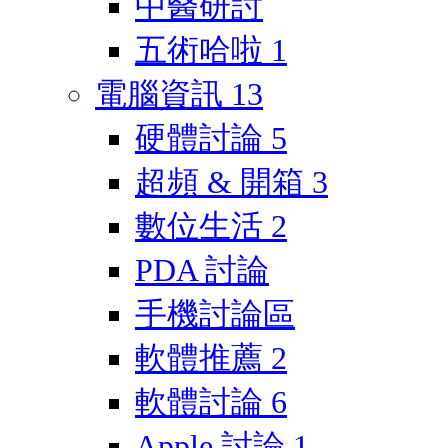
中醫研討
五術哈啦
1
電腦資訊
13
硬體討論
5
超頻 & 開箱
3
數位生活
2
PDA 討論
手機討論區
軟體推薦
2
軟體討論
6
Apple 討論
1