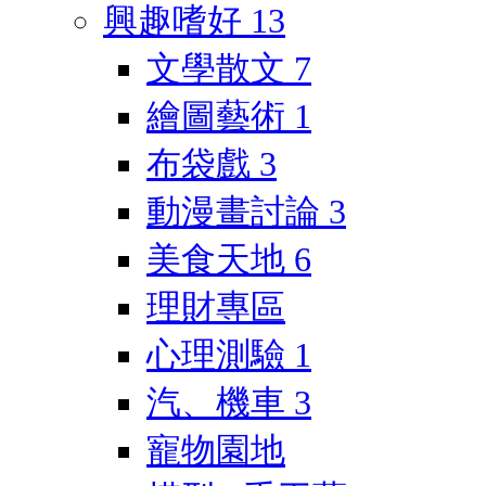
興趣嗜好
13
文學散文
7
繪圖藝術
1
布袋戲
3
動漫畫討論
3
美食天地
6
理財專區
心理測驗
1
汽、機車
3
寵物園地