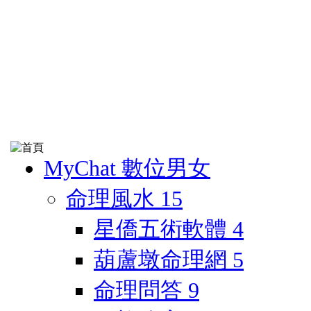
MyChat 數位男女
命理風水
15
星僑五術軟體
4
葫蘆墩命理網
5
命理問答
9