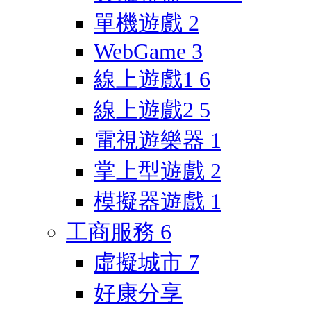
單機遊戲
2
WebGame
3
線上遊戲1
6
線上遊戲2
5
電視遊樂器
1
掌上型遊戲
2
模擬器遊戲
1
工商服務
6
虛擬城市
7
好康分享