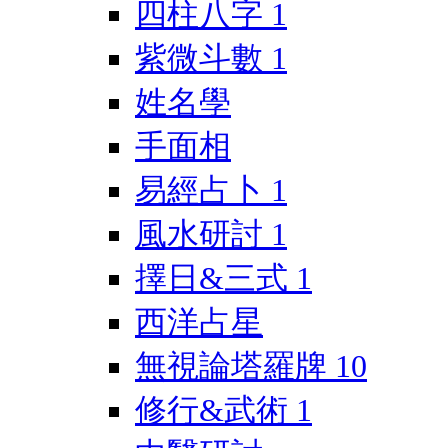
四柱八字
1
紫微斗數
1
姓名學
手面相
易經占卜
1
風水研討
1
擇日&三式
1
西洋占星
無視論塔羅牌
10
修行&武術
1