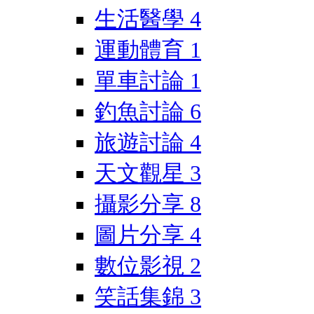
生活醫學
4
運動體育
1
單車討論
1
釣魚討論
6
旅遊討論
4
天文觀星
3
攝影分享
8
圖片分享
4
數位影視
2
笑話集錦
3