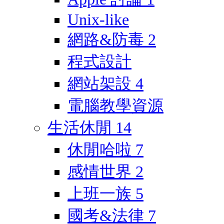
Unix-like
網路&防毒
2
程式設計
網站架設
4
電腦教學資源
生活休閒
14
休閒哈啦
7
感情世界
2
上班一族
5
國考&法律
7