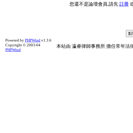
您還不是論壇會員,請先
註冊
Powered by
PHPWind
v1.3.6
Copyright © 2003-04
本站由
瀛睿律師事務所
擔任常年法律
PHPWind