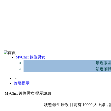
MyChat 數位男女
－最近版
－最近瀏
»
論壇提示
MyChat 數位男女 提示訊息
狀態:發生錯誤,目前有 10000 人上線