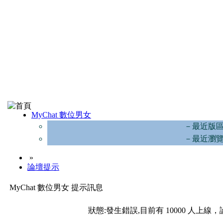
MyChat 數位男女
－最近版
－最近瀏
»
論壇提示
MyChat 數位男女 提示訊息
狀態:發生錯誤,目前有 10000 人上線