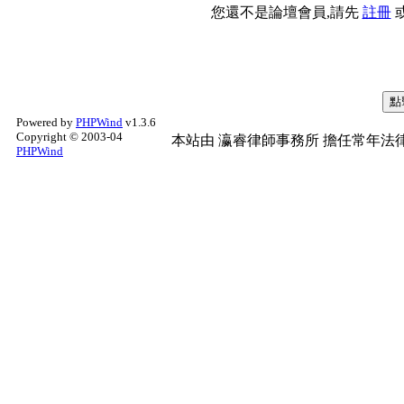
您還不是論壇會員,請先
註冊
Powered by
PHPWind
v1.3.6
Copyright © 2003-04
本站由
瀛睿律師事務所
擔任常年法律
PHPWind