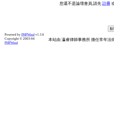
您還不是論壇會員,請先
註冊
Powered by
PHPWind
v1.3.6
Copyright © 2003-04
本站由
瀛睿律師事務所
擔任常年法律
PHPWind