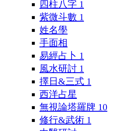
四柱八字
1
紫微斗數
1
姓名學
手面相
易經占卜
1
風水研討
1
擇日&三式
1
西洋占星
無視論塔羅牌
10
修行&武術
1