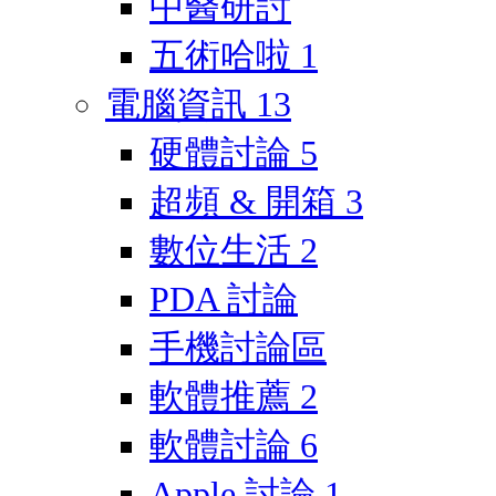
中醫研討
五術哈啦
1
電腦資訊
13
硬體討論
5
超頻 & 開箱
3
數位生活
2
PDA 討論
手機討論區
軟體推薦
2
軟體討論
6
Apple 討論
1