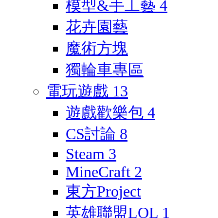
模型&手工藝
4
花卉園藝
魔術方塊
獨輪車專區
電玩遊戲
13
遊戲歡樂包
4
CS討論
8
Steam
3
MineCraft
2
東方Project
英雄聯盟LOL
1