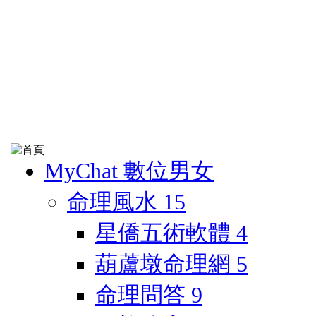
MyChat 數位男女
命理風水
15
星僑五術軟體
4
葫蘆墩命理網
5
命理問答
9