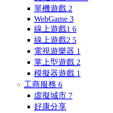
單機遊戲
2
WebGame
3
線上遊戲1
6
線上遊戲2
5
電視遊樂器
1
掌上型遊戲
2
模擬器遊戲
1
工商服務
6
虛擬城市
7
好康分享