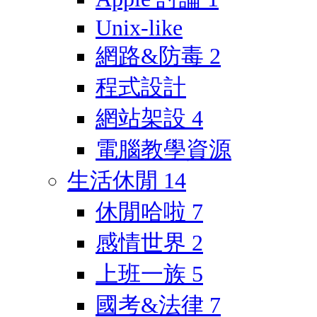
Unix-like
網路&防毒
2
程式設計
網站架設
4
電腦教學資源
生活休閒
14
休閒哈啦
7
感情世界
2
上班一族
5
國考&法律
7