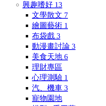
興趣嗜好
13
文學散文
7
繪圖藝術
1
布袋戲
3
動漫畫討論
3
美食天地
6
理財專區
心理測驗
1
汽、機車
3
寵物園地