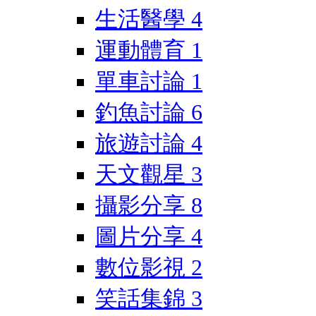
生活醫學
4
運動體育
1
單車討論
1
釣魚討論
6
旅遊討論
4
天文觀星
3
攝影分享
8
圖片分享
4
數位影視
2
笑話集錦
3