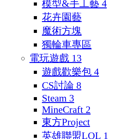
模型&手工藝
4
花卉園藝
魔術方塊
獨輪車專區
電玩遊戲
13
遊戲歡樂包
4
CS討論
8
Steam
3
MineCraft
2
東方Project
英雄聯盟LOL
1