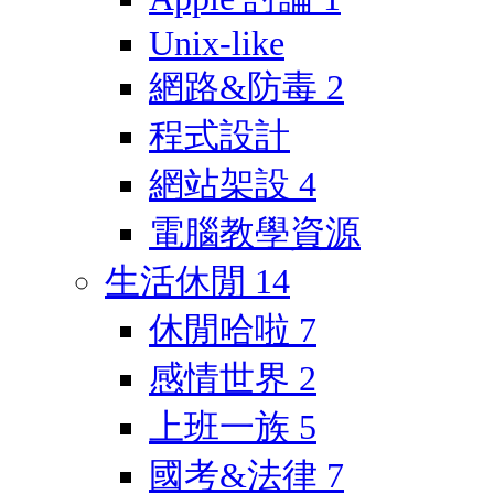
Unix-like
網路&防毒
2
程式設計
網站架設
4
電腦教學資源
生活休閒
14
休閒哈啦
7
感情世界
2
上班一族
5
國考&法律
7