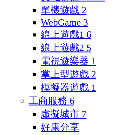
單機遊戲
2
WebGame
3
線上遊戲1
6
線上遊戲2
5
電視遊樂器
1
掌上型遊戲
2
模擬器遊戲
1
工商服務
6
虛擬城市
7
好康分享