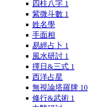
四柱八字
1
紫微斗數
1
姓名學
手面相
易經占卜
1
風水研討
1
擇日&三式
1
西洋占星
無視論塔羅牌
10
修行&武術
1