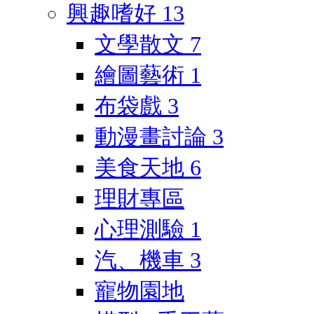
興趣嗜好
13
文學散文
7
繪圖藝術
1
布袋戲
3
動漫畫討論
3
美食天地
6
理財專區
心理測驗
1
汽、機車
3
寵物園地