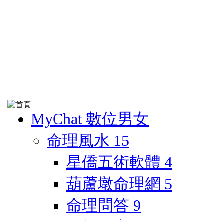
MyChat 數位男女
命理風水
15
星僑五術軟體
4
葫蘆墩命理網
5
命理問答
9