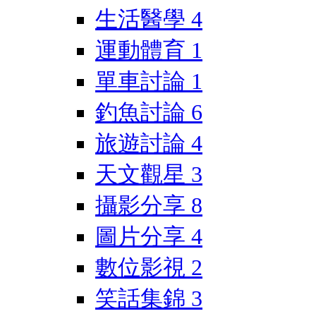
生活醫學
4
運動體育
1
單車討論
1
釣魚討論
6
旅遊討論
4
天文觀星
3
攝影分享
8
圖片分享
4
數位影視
2
笑話集錦
3