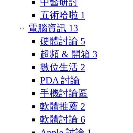
中醫研討
五術哈啦
1
電腦資訊
13
硬體討論
5
超頻 & 開箱
3
數位生活
2
PDA 討論
手機討論區
軟體推薦
2
軟體討論
6
Apple 討論
1