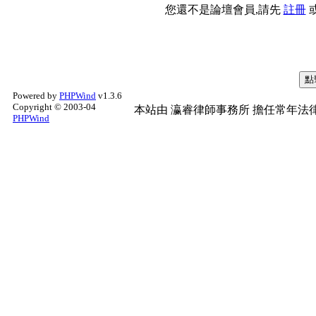
您還不是論壇會員,請先
註冊
Powered by
PHPWind
v1.3.6
Copyright © 2003-04
本站由
瀛睿律師事務所
擔任常年法律
PHPWind