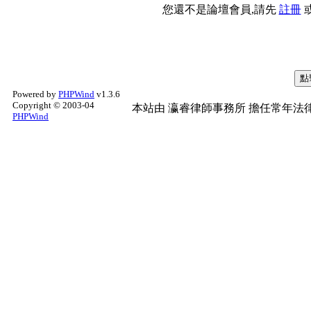
您還不是論壇會員,請先
註冊
Powered by
PHPWind
v1.3.6
Copyright © 2003-04
本站由
瀛睿律師事務所
擔任常年法律
PHPWind