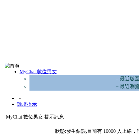
MyChat 數位男女
－最近版
－最近瀏
»
論壇提示
MyChat 數位男女 提示訊息
狀態:發生錯誤,目前有 10000 人上線