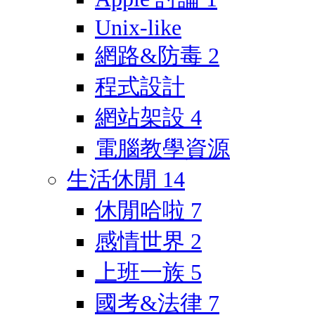
Unix-like
網路&防毒
2
程式設計
網站架設
4
電腦教學資源
生活休閒
14
休閒哈啦
7
感情世界
2
上班一族
5
國考&法律
7