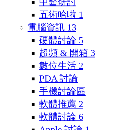
中醫研討
五術哈啦
1
電腦資訊
13
硬體討論
5
超頻 & 開箱
3
數位生活
2
PDA 討論
手機討論區
軟體推薦
2
軟體討論
6
Apple 討論
1