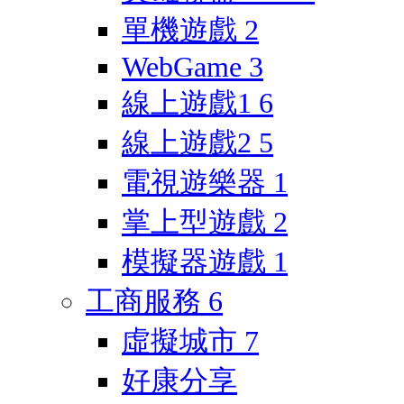
單機遊戲
2
WebGame
3
線上遊戲1
6
線上遊戲2
5
電視遊樂器
1
掌上型遊戲
2
模擬器遊戲
1
工商服務
6
虛擬城市
7
好康分享