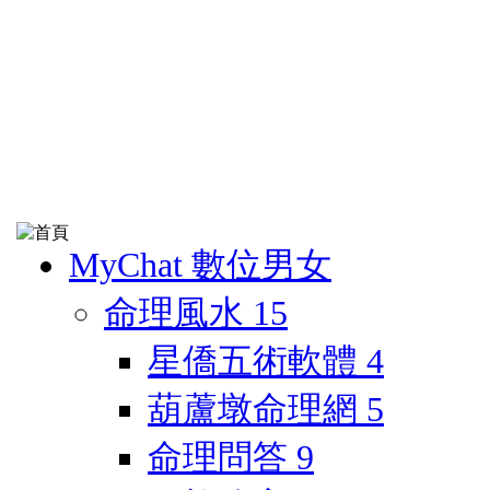
MyChat 數位男女
命理風水
15
星僑五術軟體
4
葫蘆墩命理網
5
命理問答
9