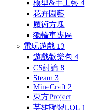
模型&手工藝
4
花卉園藝
魔術方塊
獨輪車專區
電玩遊戲
13
遊戲歡樂包
4
CS討論
8
Steam
3
MineCraft
2
東方Project
英雄聯盟LOL
1