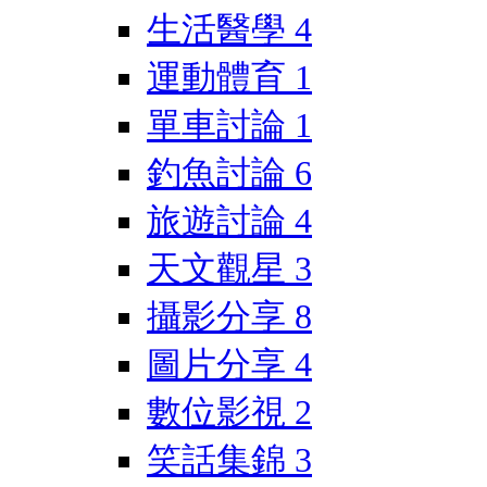
生活醫學
4
運動體育
1
單車討論
1
釣魚討論
6
旅遊討論
4
天文觀星
3
攝影分享
8
圖片分享
4
數位影視
2
笑話集錦
3