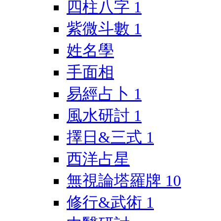
四柱八字
1
紫微斗數
1
姓名學
手面相
易經占卜
1
風水研討
1
擇日&三式
1
西洋占星
無視論塔羅牌
10
修行&武術
1