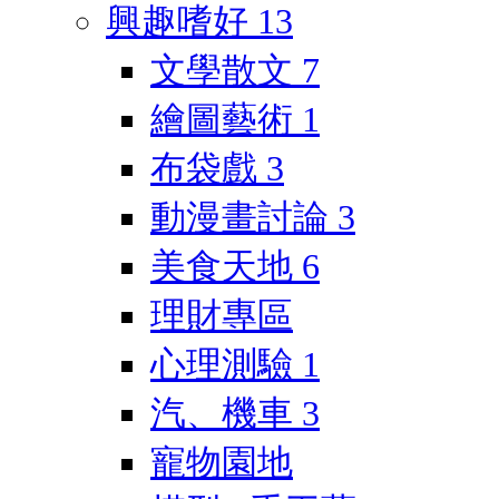
興趣嗜好
13
文學散文
7
繪圖藝術
1
布袋戲
3
動漫畫討論
3
美食天地
6
理財專區
心理測驗
1
汽、機車
3
寵物園地