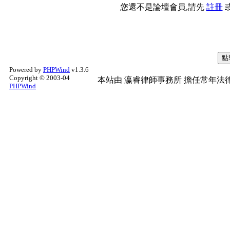
您還不是論壇會員,請先
註冊
Powered by
PHPWind
v1.3.6
Copyright © 2003-04
本站由
瀛睿律師事務所
擔任常年法律
PHPWind