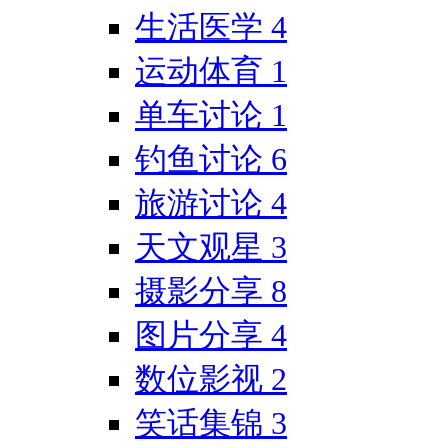
生活医学
4
运动体育
1
单车讨论
1
钓鱼讨论
6
旅游讨论
4
天文观星
3
摄影分享
8
图片分享
4
数位影视
2
笑话集锦
3