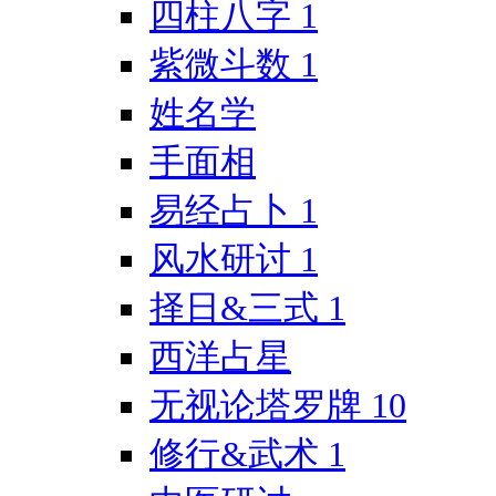
四柱八字
1
紫微斗数
1
姓名学
手面相
易经占卜
1
风水研讨
1
择日&三式
1
西洋占星
无视论塔罗牌
10
修行&武术
1