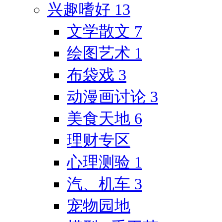
兴趣嗜好
13
文学散文
7
绘图艺术
1
布袋戏
3
动漫画讨论
3
美食天地
6
理财专区
心理测验
1
汽、机车
3
宠物园地