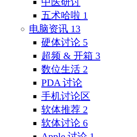
中医研讨
五术哈啦
1
电脑资讯
13
硬体讨论
5
超频 & 开箱
3
数位生活
2
PDA 讨论
手机讨论区
软体推荐
2
软体讨论
6
Apple 讨论
1