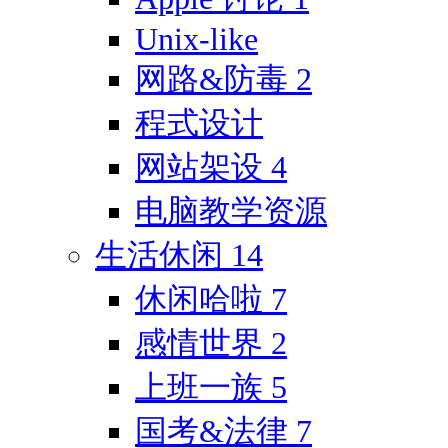
Unix-like
网路&防毒
2
程式设计
网站架设
4
电脑教学资源
生活休闲
14
休闲哈啦
7
感情世界
2
上班一族
5
国考&法律
7