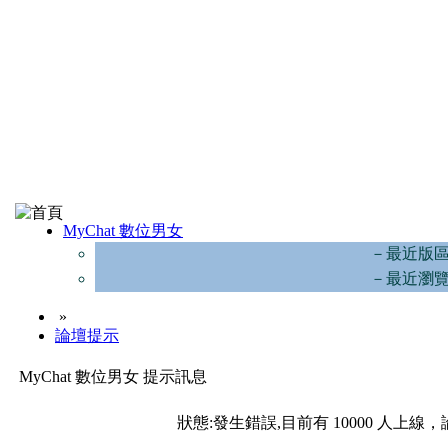
MyChat 數位男女
－最近版
－最近瀏
»
論壇提示
MyChat 數位男女 提示訊息
狀態:發生錯誤,目前有 10000 人上線