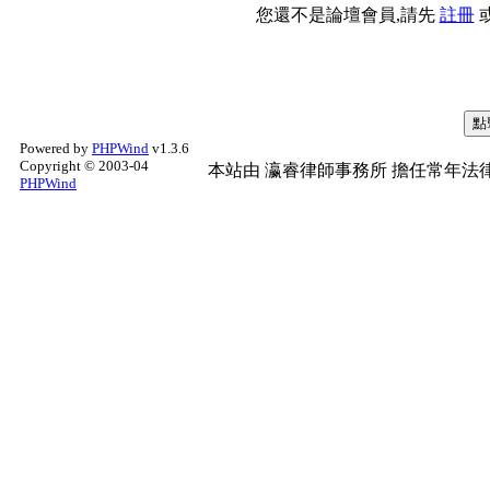
您還不是論壇會員,請先
註冊
Powered by
PHPWind
v1.3.6
Copyright © 2003-04
本站由
瀛睿律師事務所
擔任常年法律
PHPWind