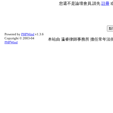
您還不是論壇會員,請先
註冊
Powered by
PHPWind
v1.3.6
Copyright © 2003-04
本站由
瀛睿律師事務所
擔任常年法律
PHPWind