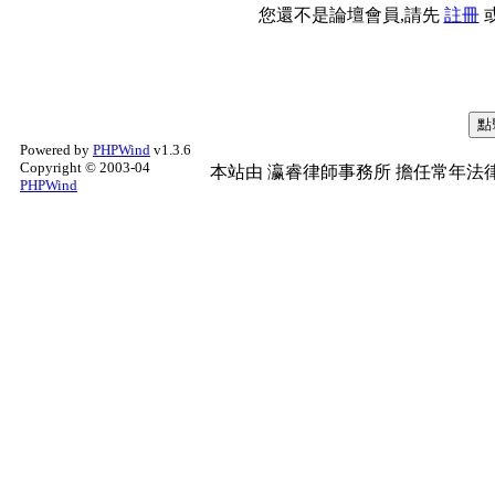
您還不是論壇會員,請先
註冊
Powered by
PHPWind
v1.3.6
Copyright © 2003-04
本站由
瀛睿律師事務所
擔任常年法律
PHPWind