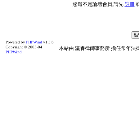
您還不是論壇會員,請先
註冊
Powered by
PHPWind
v1.3.6
Copyright © 2003-04
本站由
瀛睿律師事務所
擔任常年法律
PHPWind