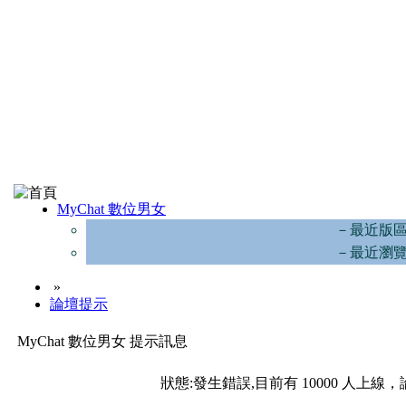
MyChat 數位男女
－最近版
－最近瀏
»
論壇提示
MyChat 數位男女 提示訊息
狀態:發生錯誤,目前有 10000 人上線