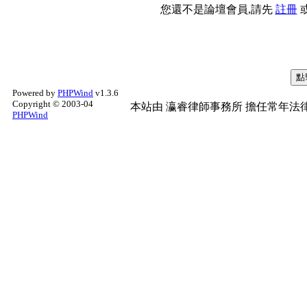
您還不是論壇會員,請先
註冊
Powered by
PHPWind
v1.3.6
Copyright © 2003-04
本站由
瀛睿律師事務所
擔任常年法律
PHPWind