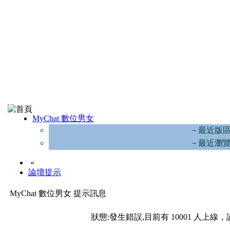
MyChat 數位男女
－最近版
－最近瀏
»
論壇提示
MyChat 數位男女 提示訊息
狀態:發生錯誤,目前有 10001 人上線