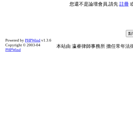
您還不是論壇會員,請先
註冊
Powered by
PHPWind
v1.3.6
Copyright © 2003-04
本站由
瀛睿律師事務所
擔任常年法律
PHPWind