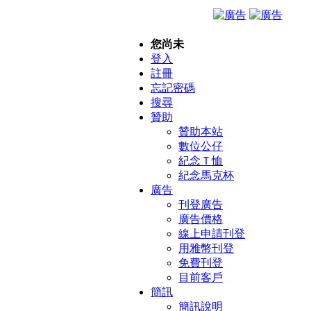
您尚未
登入
註冊
忘記密碼
搜尋
贊助
贊助本站
數位公仔
紀念Ｔ恤
紀念馬克杯
廣告
刊登廣告
廣告價格
線上申請刊登
用雅幣刊登
免費刊登
目前客戶
簡訊
簡訊說明