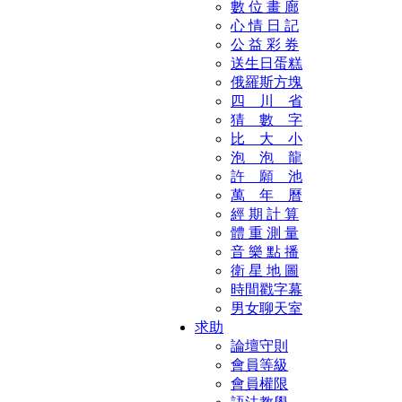
數 位 畫 廊
心 情 日 記
公 益 彩 券
送生日蛋糕
俄羅斯方塊
四 川 省
猜 數 字
比 大 小
泡 泡 龍
許 願 池
萬 年 曆
經 期 計 算
體 重 測 量
音 樂 點 播
衛 星 地 圖
時間戳字幕
男女聊天室
求助
論壇守則
會員等級
會員權限