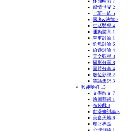
休閒哈啦
7
感情世界
2
上班一族
5
國考&法律
7
生活醫學
4
運動體育
1
單車討論
1
釣魚討論
6
旅遊討論
4
天文觀星
3
攝影分享
8
圖片分享
4
數位影視
2
笑話集錦
3
興趣嗜好
13
文學散文
7
繪圖藝術
1
布袋戲
3
動漫畫討論
3
美食天地
6
理財專區
心理測驗
1