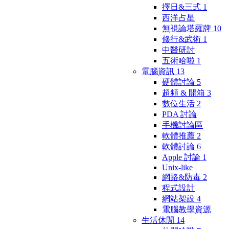
擇日&三式
1
西洋占星
無視論塔羅牌
10
修行&武術
1
中醫研討
五術哈啦
1
電腦資訊
13
硬體討論
5
超頻 & 開箱
3
數位生活
2
PDA 討論
手機討論區
軟體推薦
2
軟體討論
6
Apple 討論
1
Unix-like
網路&防毒
2
程式設計
網站架設
4
電腦教學資源
生活休閒
14