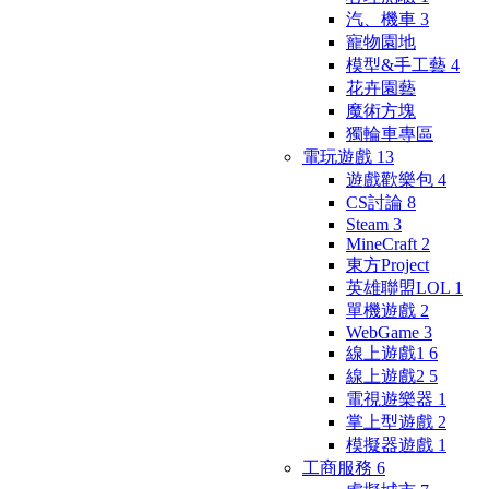
汽、機車
3
寵物園地
模型&手工藝
4
花卉園藝
魔術方塊
獨輪車專區
電玩遊戲
13
遊戲歡樂包
4
CS討論
8
Steam
3
MineCraft
2
東方Project
英雄聯盟LOL
1
單機遊戲
2
WebGame
3
線上遊戲1
6
線上遊戲2
5
電視遊樂器
1
掌上型遊戲
2
模擬器遊戲
1
工商服務
6