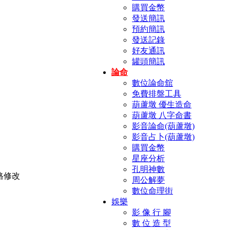
購買金幣
發送簡訊
預約簡訊
發送記錄
好友通訊
罐頭簡訊
論命
數位論命舘
免費排盤工具
葫蘆墩 優生造命
葫蘆墩 八字命書
影音論命(葫蘆墩)
影音占卜(葫蘆墩)
購買金幣
星座分析
孔明神數
周公解夢
數位命理街
娛樂
影 像 行 腳
數 位 造 型