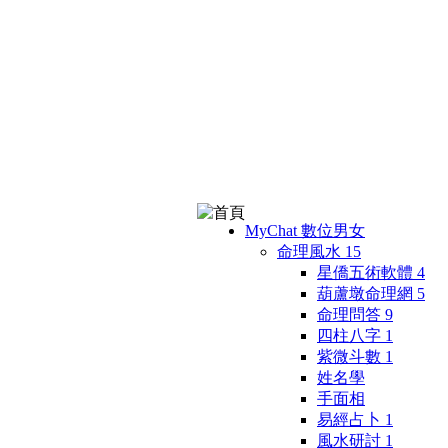
MyChat 數位男女
命理風水
15
星僑五術軟體
4
葫蘆墩命理網
5
命理問答
9
四柱八字
1
紫微斗數
1
姓名學
手面相
易經占卜
1
風水研討
1