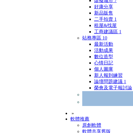
虛擬城市
7
好康分享
新品販售
二手拍賣
1
租屋&找屋
工商建議區
1
站務專區
10
最新活動
活動成果
數位造型
心情日記
個人圖庫
新人報到練習
論壇問題建議
1
榮會及電子報討論
»
軟體推薦
原創軟體
軟體共享舊版