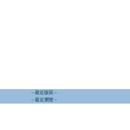
－最近版區－
－最近瀏覽－