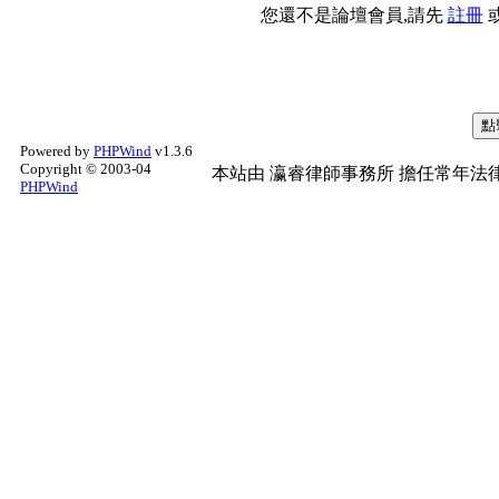
您還不是論壇會員,請先
註冊
Powered by
PHPWind
v1.3.6
Copyright © 2003-04
本站由
瀛睿律師事務所
擔任常年法律
PHPWind