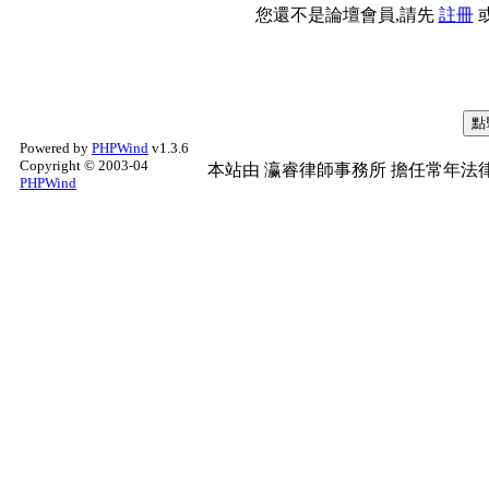
您還不是論壇會員,請先
註冊
Powered by
PHPWind
v1.3.6
Copyright © 2003-04
本站由
瀛睿律師事務所
擔任常年法律
PHPWind