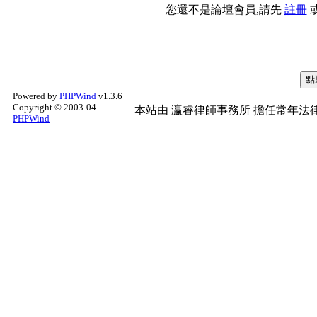
您還不是論壇會員,請先
註冊
Powered by
PHPWind
v1.3.6
Copyright © 2003-04
本站由
瀛睿律師事務所
擔任常年法律
PHPWind