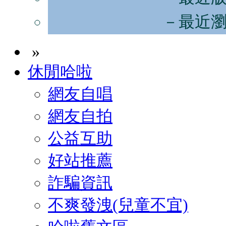
－最近
»
休閒哈啦
網友自唱
網友自拍
公益互助
好站推薦
詐騙資訊
不爽發洩(兒童不宜)