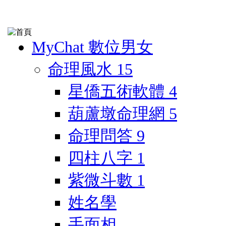
MyChat 數位男女
命理風水
15
星僑五術軟體
4
葫蘆墩命理網
5
命理問答
9
四柱八字
1
紫微斗數
1
姓名學
手面相