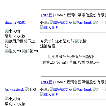
[282 樓]
From：臺灣中華電信股份有限公
shawn278581
分享:
級別:
小人物
今天才知道有這功能
遑論速度
x0
x8
此文章被評分,最近評分記錄
財富:20 (by aa) | 理由:
投票獎勵..^^
[283 樓]
From：臺灣台固媒體股份有限公
fuckxxxfuxk
分享:
級別:
小人物