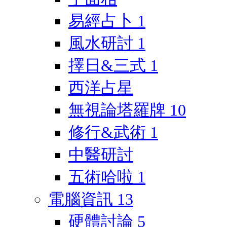
易經占卜
1
風水研討
1
擇日&三式
1
西洋占星
無視論塔羅牌
10
修行&武術
1
中醫研討
五術哈啦
1
電腦資訊
13
硬體討論
5