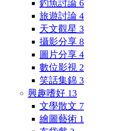
釣魚討論
6
旅遊討論
4
天文觀星
3
攝影分享
8
圖片分享
4
數位影視
2
笑話集錦
3
興趣嗜好
13
文學散文
7
繪圖藝術
1