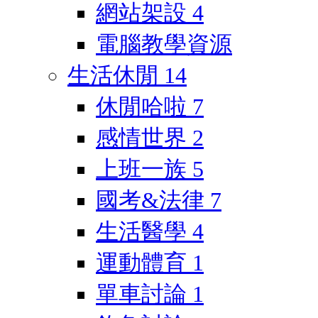
網站架設
4
電腦教學資源
生活休閒
14
休閒哈啦
7
感情世界
2
上班一族
5
國考&法律
7
生活醫學
4
運動體育
1
單車討論
1