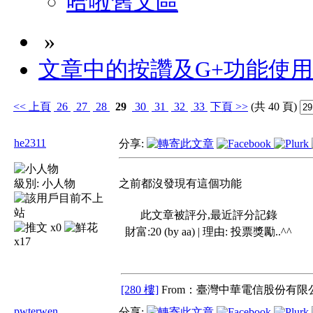
哈啦舊文區
»
文章中的按讚及G+功能使
<<
上頁
26
27
28
29
30
31
32
33
下頁
>>
(共 40 頁)
he2311
分享:
級別:
小人物
之前都沒發現有這個功能
此文章被評分,最近評分記錄
x0
財富:20 (by aa) | 理由:
投票獎勵..^^
x17
[280 樓]
From：臺灣中華電信股份有限公
pwterwen
分享: