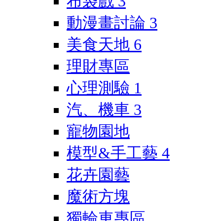
布袋戲
3
動漫畫討論
3
美食天地
6
理財專區
心理測驗
1
汽、機車
3
寵物園地
模型&手工藝
4
花卉園藝
魔術方塊
獨輪車專區