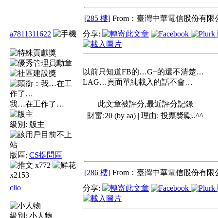
[285 樓]
From：臺灣中華電信股份有限公
a7811311622
分享:
以前只知道FB的…G+的還不清楚…
LAG…頁面單純載入的話不會…
我…在工作了…
此文章被評分,最近評分記錄
財富:20 (by aa) | 理由:
投票獎勵..^^
級別:
版主
版區:
CS提問區
x772
[286 樓]
From：臺灣中華電信股份有限公
x2153
clio
分享:
級別:
小人物