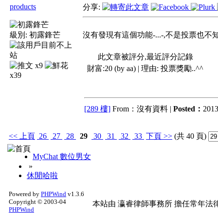
products
分享:
級別:
初露鋒芒
沒有發現有這個功能-...-,不是投票也
此文章被評分,最近評分記錄
x9
財富:20 (by aa) | 理由:
投票獎勵..^^
x39
[289 樓]
From：沒有資料 |
Posted：
2013
<<
上頁
26
27
28
29
30
31
32
33
下頁
>>
(共 40 頁)
MyChat 數位男女
»
休閒哈啦
Powered by
PHPWind
v1.3.6
Copyright © 2003-04
本站由
瀛睿律師事務所
擔任常年法律
PHPWind