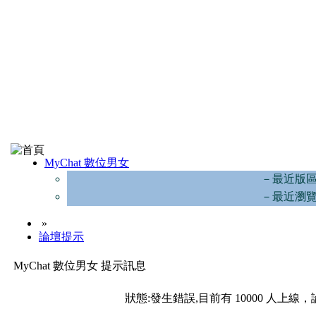
MyChat 數位男女
－最近版
－最近瀏
»
論壇提示
MyChat 數位男女 提示訊息
狀態:發生錯誤,目前有 10000 人上線