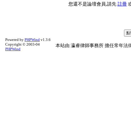
您還不是論壇會員,請先
註冊
Powered by
PHPWind
v1.3.6
Copyright © 2003-04
本站由
瀛睿律師事務所
擔任常年法律
PHPWind