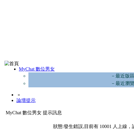
MyChat 數位男女
－最近版
－最近瀏
»
論壇提示
MyChat 數位男女 提示訊息
狀態:發生錯誤,目前有 10001 人上線