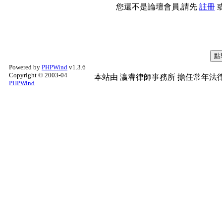
您還不是論壇會員,請先
註冊
Powered by
PHPWind
v1.3.6
Copyright © 2003-04
本站由
瀛睿律師事務所
擔任常年法律
PHPWind