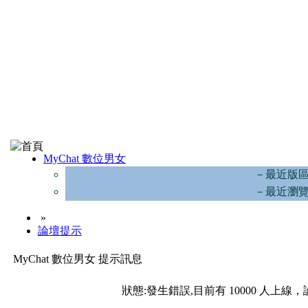
MyChat 數位男女
－最近版
－最近瀏
»
論壇提示
MyChat 數位男女 提示訊息
狀態:發生錯誤,目前有 10000 人上線