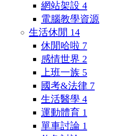
網站架設
4
電腦教學資源
生活休閒
14
休閒哈啦
7
感情世界
2
上班一族
5
國考&法律
7
生活醫學
4
運動體育
1
單車討論
1