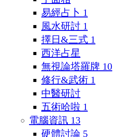
易經占卜
1
風水研討
1
擇日&三式
1
西洋占星
無視論塔羅牌
10
修行&武術
1
中醫研討
五術哈啦
1
電腦資訊
13
硬體討論
5