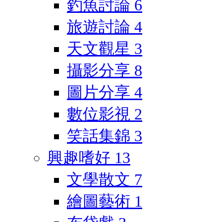
釣魚討論
6
旅遊討論
4
天文觀星
3
攝影分享
8
圖片分享
4
數位影視
2
笑話集錦
3
興趣嗜好
13
文學散文
7
繪圖藝術
1