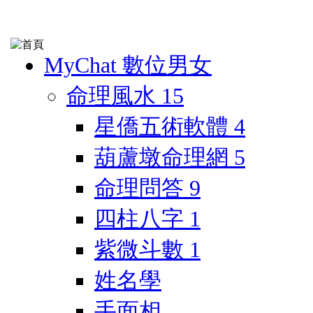
MyChat 數位男女
命理風水
15
星僑五術軟體
4
葫蘆墩命理網
5
命理問答
9
四柱八字
1
紫微斗數
1
姓名學
手面相