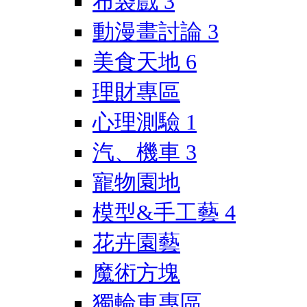
布袋戲
3
動漫畫討論
3
美食天地
6
理財專區
心理測驗
1
汽、機車
3
寵物園地
模型&手工藝
4
花卉園藝
魔術方塊
獨輪車專區