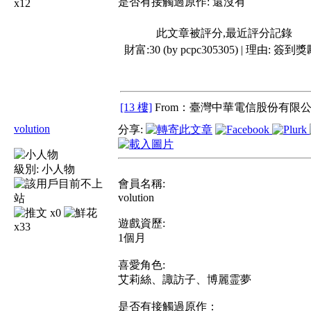
是否有接觸過原作: 還沒有
x12
此文章被評分,最近評分記錄
財富:30 (by pcpc305305) | 理由:
簽到獎
[13 樓]
From：臺灣中華電信股份有限公
volution
分享:
級別:
小人物
會員名稱:
volution
x0
遊戲資歷:
x33
1個月
喜愛角色:
艾莉絲、諏訪子、博麗霊夢
是否有接觸過原作：