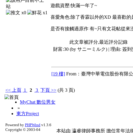
遊戲資歷:快滿一年了~
x0
x1
喜愛角色:除了香霖以外的XD 最喜歡的是
是否有接觸過原作 有~只有文花帖從來
此文章被評分,最近評分記錄
財富:30 (by サニーミルク) | 理由:
簽到
[19 樓]
From：臺灣中華電信股份有限公
<<
上頁
1
2
3
下頁
>>
(共 3 頁)
MyChat 數位男女
»
東方Project
Powered by
PHPWind
v1.3.6
Copyright © 2003-04
本站由
瀛睿律師事務所
擔任常年法律