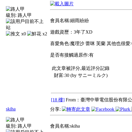
級別:
路人甲
會員名稱:細雨紛紛
遊戲資歷：3年了XD
x0
x2
喜愛角色:魔理沙 蕾咪 芙蘭 其他也很愛>
是否有接觸過原作:有
此文章被評分,最近評分記錄
財富:30 (by サニーミルク)
[18 樓]
From：臺灣中華電信股份有限公
skiha
分享:
級別:
路人甲
會員名稱:skiha