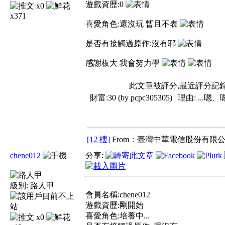
遊戲資歷:0
x0
x371
喜愛角色:還沒玩 暫且不表
是否有接觸過原作:沒有耶
感謝板大 我會努力學
此文章被評分,最近評分記
財富:30 (by pcpc305305) | 理由:
...嗯
[12 樓]
From：臺灣中華電信股份有限公
chene012
分享:
級別:
路人甲
會員名稱:chene012
遊戲資歷:剛開始
喜愛角色:培養中...
x0