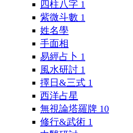
四柱八字
1
紫微斗數
1
姓名學
手面相
易經占卜
1
風水研討
1
擇日&三式
1
西洋占星
無視論塔羅牌
10
修行&武術
1