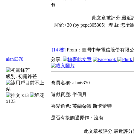
有
此文章被評分,最近
財富:+30 (by pcpc305305) | 理由:
怎麼跟
[14 樓]
From：臺灣中華電信股份有限公
alan6370
分享:
級別:
初露鋒芒
會員名稱: alan6370
遊戲資歷: 半個月
x13
x123
喜愛角色: 芙蘭朵露 斯卡蕾特
是否有接觸過原作：沒有
此文章被評分,最近評分