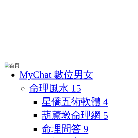
MyChat 數位男女
命理風水
15
星僑五術軟體
4
葫蘆墩命理網
5
命理問答
9