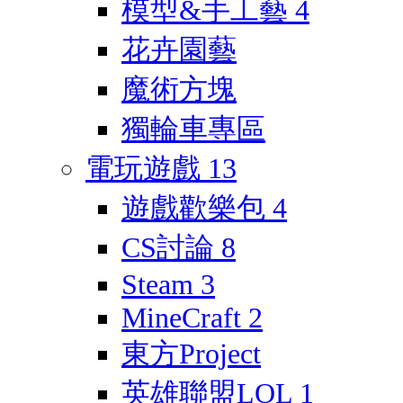
模型&手工藝
4
花卉園藝
魔術方塊
獨輪車專區
電玩遊戲
13
遊戲歡樂包
4
CS討論
8
Steam
3
MineCraft
2
東方Project
英雄聯盟LOL
1