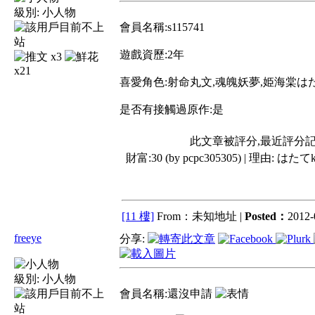
級別:
小人物
會員名稱:s115741
遊戲資歷:2年
x3
x21
喜愛角色:射命丸文,魂魄妖夢,姫海棠はた
是否有接觸過原作:是
此文章被評分,最近評分
財富:30 (by pcpc305305) | 理由:
はたてk
[11 樓]
From：未知地址 |
Posted：
2012-
freeye
分享:
級別:
小人物
會員名稱:還沒申請