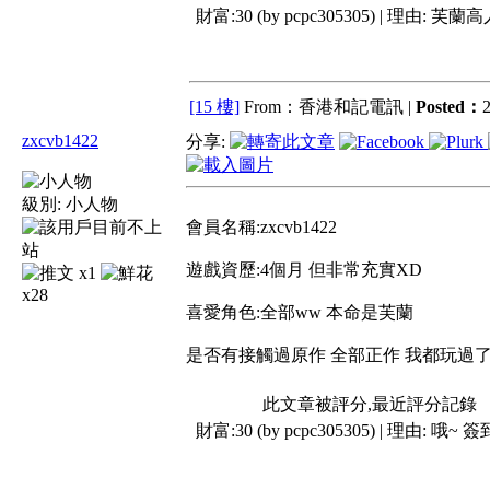
財富:30 (by pcpc305305) | 理由:
芙蘭高
[15 樓]
From：香港和記電訊 |
Posted：
2
zxcvb1422
分享:
級別:
小人物
會員名稱:zxcvb1422
遊戲資歷:4個月 但非常充實XD
x1
x28
喜愛角色:全部ww 本命是芙蘭
是否有接觸過原作 全部正作 我都玩過了
此文章被評分,最近評分記錄
財富:30 (by pcpc305305) | 理由:
哦~ 簽