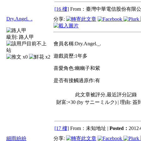
[16 樓]
From：臺灣中華電信股份有限公
Dry.Angel._.
分享:
級別:
路人甲
會員名稱:Dry.Angel._.
遊戲資歷:1年多
x0
x2
喜愛角色:幽幽子和紫
是否有接觸過原作:有
此文章被評分,最近評分記錄
財富:+30 (by サニーミルク) | 理由:
簽
[17 樓]
From：未知地址 |
Posted：
2012-
細雨紛紛
分享: