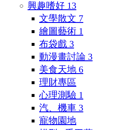
興趣嗜好
13
文學散文
7
繪圖藝術
1
布袋戲
3
動漫畫討論
3
美食天地
6
理財專區
心理測驗
1
汽、機車
3
寵物園地