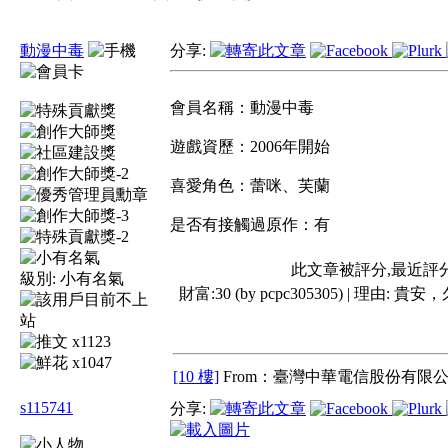
動漫中毒
分享:
會員名稱：動漫中毒
遊戲資歷：2006年開始
喜愛角色：蕾咪、芙蘭
是否有接觸過原作：有
此文章被評分,最近評
級別:
小有名氣
財富:30 (by pcpc305305) | 理由:
貴安，
x1123
x1047
[10 樓]
From：臺灣中華電信股份有限公
s115741
分享: