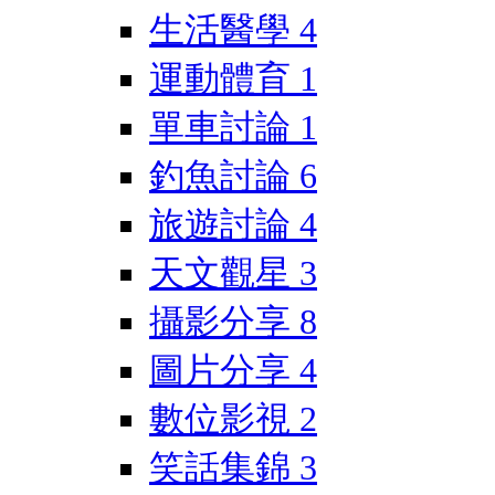
生活醫學
4
運動體育
1
單車討論
1
釣魚討論
6
旅遊討論
4
天文觀星
3
攝影分享
8
圖片分享
4
數位影視
2
笑話集錦
3