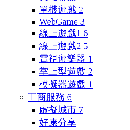
單機遊戲
2
WebGame
3
線上遊戲1
6
線上遊戲2
5
電視遊樂器
1
掌上型遊戲
2
模擬器遊戲
1
工商服務
6
虛擬城市
7
好康分享