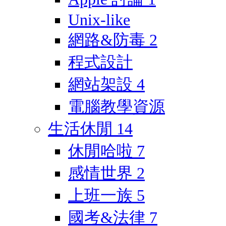
Unix-like
網路&防毒
2
程式設計
網站架設
4
電腦教學資源
生活休閒
14
休閒哈啦
7
感情世界
2
上班一族
5
國考&法律
7