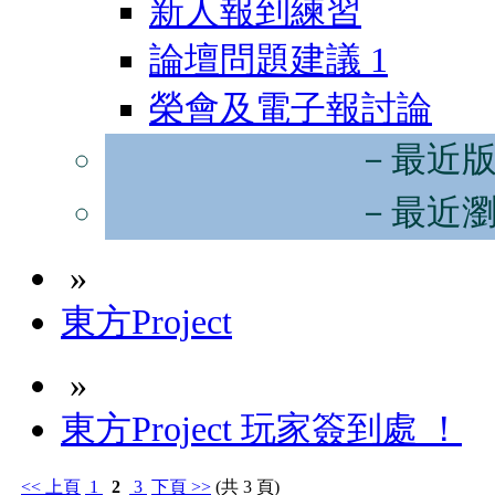
新人報到練習
論壇問題建議
1
榮會及電子報討論
－最近
－最近
»
東方Project
»
東方Project 玩家簽到處 ！
<<
上頁
1
2
3
下頁
>>
(共 3 頁)