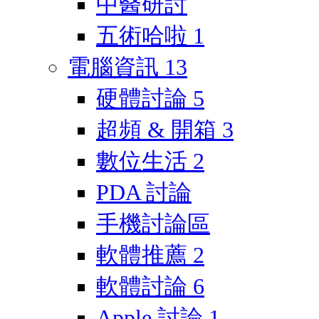
中醫研討
五術哈啦
1
電腦資訊
13
硬體討論
5
超頻 & 開箱
3
數位生活
2
PDA 討論
手機討論區
軟體推薦
2
軟體討論
6
Apple 討論
1