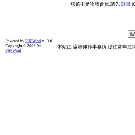
您還不是論壇會員,請先
註冊
Powered by
PHPWind
v1.3.6
Copyright © 2003-04
本站由
瀛睿律師事務所
擔任常年法律
PHPWind