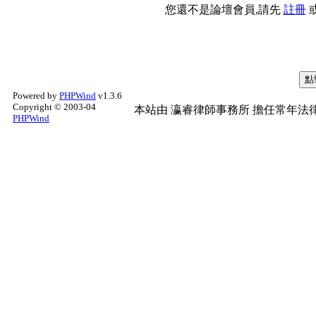
您還不是論壇會員,請先
註冊
Powered by
PHPWind
v1.3.6
Copyright © 2003-04
本站由
瀛睿律師事務所
擔任常年法律
PHPWind