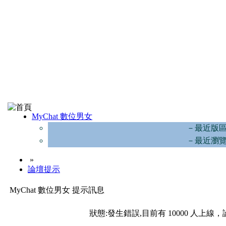
MyChat 數位男女
－最近版
－最近瀏
»
論壇提示
MyChat 數位男女 提示訊息
狀態:發生錯誤,目前有 10000 人上線