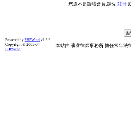
您還不是論壇會員,請先
註冊
Powered by
PHPWind
v1.3.6
Copyright © 2003-04
本站由
瀛睿律師事務所
擔任常年法律
PHPWind