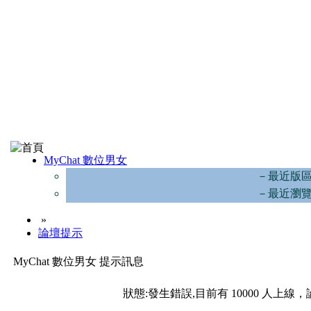
MyChat 數位男女
－最近版
－最近瀏
»
論壇提示
MyChat 數位男女 提示訊息
狀態:發生錯誤,目前有 10000 人上線