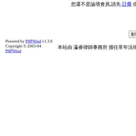
您還不是論壇會員,請先
註冊
Powered by
PHPWind
v1.3.6
Copyright © 2003-04
本站由
瀛睿律師事務所
擔任常年法律
PHPWind