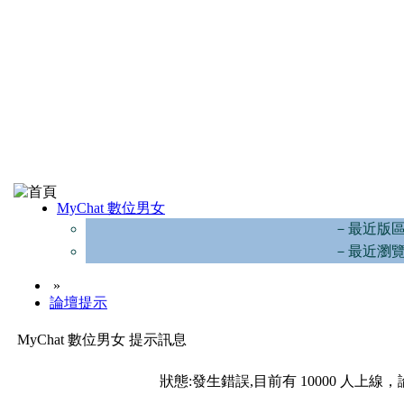
MyChat 數位男女
－最近版
－最近瀏
»
論壇提示
MyChat 數位男女 提示訊息
狀態:發生錯誤,目前有 10000 人上線