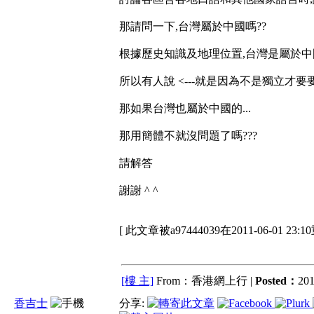
那請問一下,台灣屬於中國嗎??
根據歷史知識及地理位置,台灣是屬於中國
所以有人說 <---就是因為不是獨立才要要
那如果台灣也屬於中國的...
那用簡體不就沒問題了嗎???
請解答
謝謝 ^ ^
[ 此文章被a97444039在2011-06-01 23:
[樓 主]
From：香港網上行 |
Posted：
201
香吉士
分享: