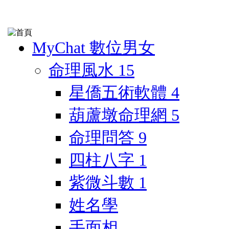
MyChat 數位男女
命理風水
15
星僑五術軟體
4
葫蘆墩命理網
5
命理問答
9
四柱八字
1
紫微斗數
1
姓名學
手面相