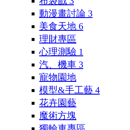
布袋戲
3
動漫畫討論
3
美食天地
6
理財專區
心理測驗
1
汽、機車
3
寵物園地
模型&手工藝
4
花卉園藝
魔術方塊
獨輪車專區