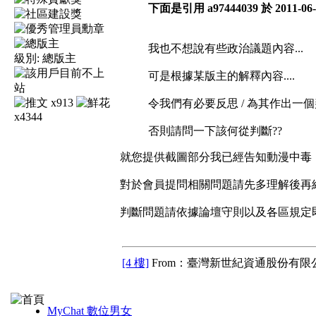
下面是引用 a97444039 於 2011-06-
我也不想說有些政治議題內容...
級別:
總版主
可是根據某版主的解釋內容....
x913
令我們有必要反思 / 為其作出一個判斷
x4344
否則請問一下該何從判斷??
就您提供截圖部分我已經告知動漫中毒
對於會員提問相關問題請先多理解後再
判斷問題請依據論壇守則以及各區規定即
[4 樓]
From：臺灣新世紀資通股份有限公
MyChat 數位男女