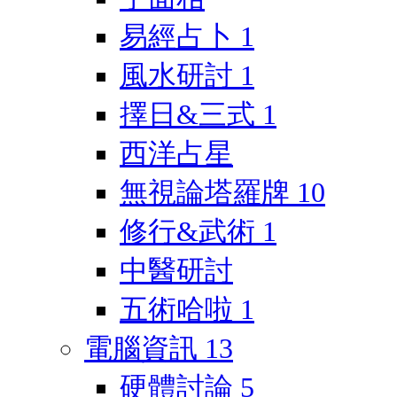
易經占卜
1
風水研討
1
擇日&三式
1
西洋占星
無視論塔羅牌
10
修行&武術
1
中醫研討
五術哈啦
1
電腦資訊
13
硬體討論
5