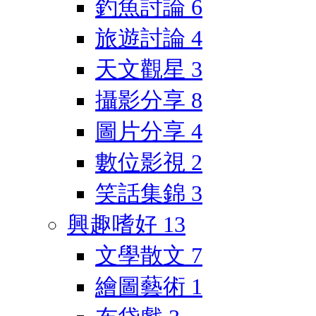
釣魚討論
6
旅遊討論
4
天文觀星
3
攝影分享
8
圖片分享
4
數位影視
2
笑話集錦
3
興趣嗜好
13
文學散文
7
繪圖藝術
1