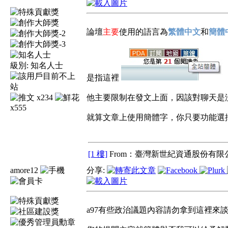
論壇
主要
使用的語言為
繁體中文
和
簡體
級別:
知名人士
是指這裡
x234
他主要限制在發文上面，因該對聊天是
x555
就算文章上使用簡體字，你只要功能選擇你
[1 樓]
From：臺灣新世紀資通股份有限公
amore12
分享:
a97有些政治議題內容請勿拿到這裡來