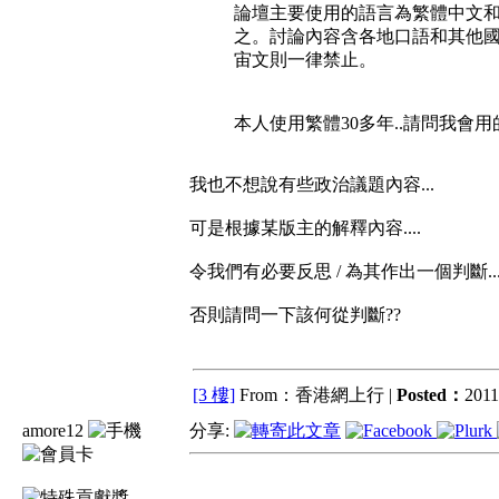
論壇主要使用的語言為繁體中文
之。討論內容含各地口語和其他
宙文則一律禁止。
本人使用繁體30多年..請問我會用
我也不想說有些政治議題內容...
可是根據某版主的解釋內容....
令我們有必要反思 / 為其作出一個判斷...
否則請問一下該何從判斷??
[3 樓]
From：香港網上行 |
Posted：
2011
amore12
分享: