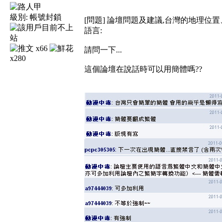
級別:
帳號封鎖
[問題] 論壇問題及建議,台灣的地理位置
語言:
x66
請問一下...
x280
這個論壇在說話時可以用簡體嗎??