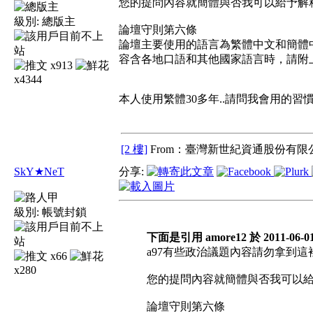
您的提問內容就簡體與否我可以給予解
級別:
總版主
論壇守則第六條
論壇主要使用的語言為繁體中文和簡體
容含各地口語和其他國家語言時，請附
x913
x4344
本人使用繁體30多年..請問我會用的習慣
[2 樓]
From：臺灣新世紀資通股份有限公
SkY★NeT
分享:
級別:
帳號封鎖
下面是引用 amore12 於 2011-06-01
a97有些政治議題內容請勿拿到這
x66
x280
您的提問內容就簡體與否我可以
論壇守則第六條