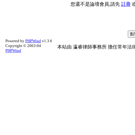
您還不是論壇會員,請先
註冊
Powered by
PHPWind
v1.3.6
Copyright © 2003-04
本站由
瀛睿律師事務所
擔任常年法律
PHPWind