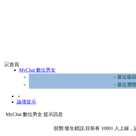
MyChat 數位男女
－最近版
－最近瀏
»
論壇提示
MyChat 數位男女 提示訊息
狀態:發生錯誤,目前有 10001 人上線