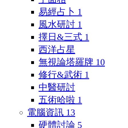
易經占卜
1
風水研討
1
擇日&三式
1
西洋占星
無視論塔羅牌
10
修行&武術
1
中醫研討
五術哈啦
1
電腦資訊
13
硬體討論
5