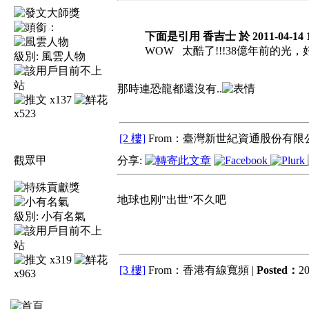
下面是引用 香吉士 於 2011-04-14 1
WOW 太酷了!!!38億年前的光，好
級別:
風雲人物
那時連恐龍都還沒有..
x137
x523
[2 樓]
From：臺灣新世紀資通股份有限公
觀眾甲
分享:
地球也刚"出世"不久吧
級別:
小有名氣
x319
[3 樓]
From：香港有線寬頻 |
Posted：
20
x963