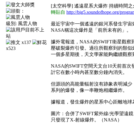
[太空科學] 遙遠星系大爆炸 持續時間
轉貼自
http://big5.soundofhope.org/progr
級別:
風雲人物
最近宇宙中一個遙遠的銀河系發生宇宙
NASA稱這次爆炸是「前所未有的」。
據外電報道，NASA的SWIFT衛星
x137
壓破裂爆炸引發。過往所觀察到的類似
x523
一個多星期後，天文學家能夠繼續觀察
NASA的SWIFT空間天文台10天
計它在數小時內甚至數分鐘內消失。
但源頭的高能量輻射沒有跡象表明減少
系列的爆發，像一串鞭炮相繼爆炸。
據報道，發生爆炸的星系中心距離地球為
圖片：合併了SWIFT紫外線/光學望遠
只發現​​了X-射線爆炸。（NASA）