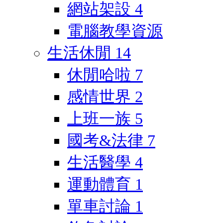
網站架設
4
電腦教學資源
生活休閒
14
休閒哈啦
7
感情世界
2
上班一族
5
國考&法律
7
生活醫學
4
運動體育
1
單車討論
1