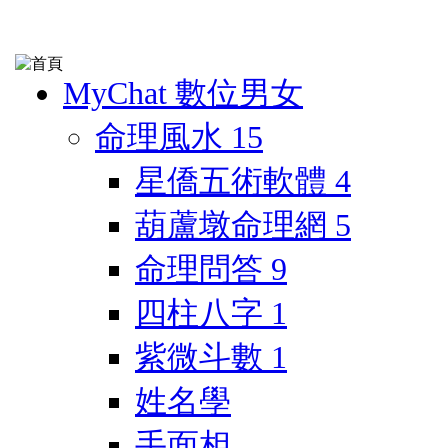
MyChat 數位男女
命理風水
15
星僑五術軟體
4
葫蘆墩命理網
5
命理問答
9
四柱八字
1
紫微斗數
1
姓名學
手面相