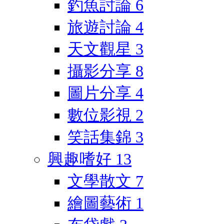
釣魚討論
6
旅遊討論
4
天文觀星
3
攝影分享
8
圖片分享
4
數位影視
2
笑話集錦
3
興趣嗜好
13
文學散文
7
繪圖藝術
1