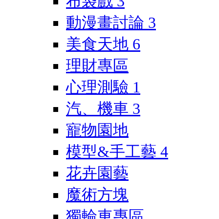
布袋戲
3
動漫畫討論
3
美食天地
6
理財專區
心理測驗
1
汽、機車
3
寵物園地
模型&手工藝
4
花卉園藝
魔術方塊
獨輪車專區