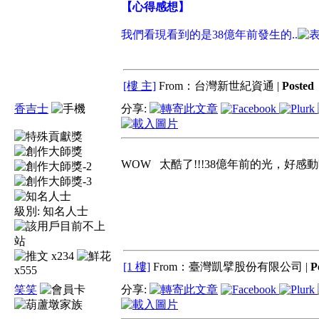
【心得感想】
我們看現看到的是38億年前發生的..
[樓 主]
From：台灣新世紀資通 |
Poste
香吉士
分享:
WOW 太酷了!!!38億年前的光，好感動喔
級別:
知名人士
x234
[1 樓]
From：臺灣凱擘股份有限公司 |
P
x555
笑笑
分享: