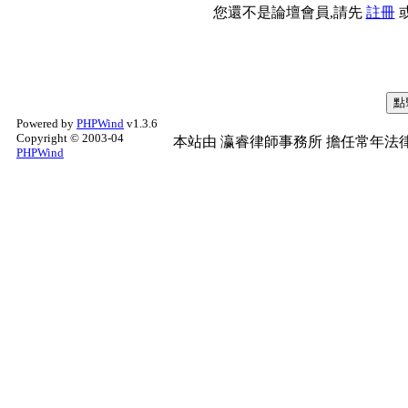
您還不是論壇會員,請先
註冊
Powered by
PHPWind
v1.3.6
Copyright © 2003-04
本站由
瀛睿律師事務所
擔任常年法律
PHPWind