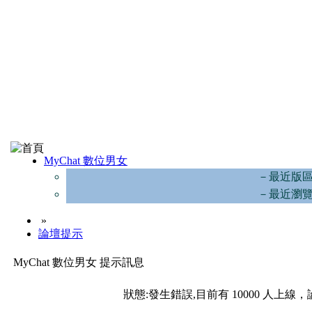
MyChat 數位男女
－最近版
－最近瀏
»
論壇提示
MyChat 數位男女 提示訊息
狀態:發生錯誤,目前有 10000 人上線