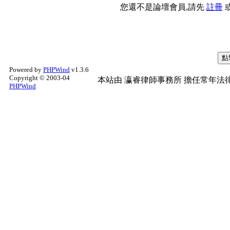
您還不是論壇會員,請先
註冊
Powered by
PHPWind
v1.3.6
Copyright © 2003-04
本站由
瀛睿律師事務所
擔任常年法律
PHPWind